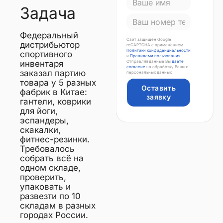
Задача
Федеральный
Сайт защищён Google
дистрибьютор
reCAPTCHA с применением
Политики конфиденциальности
спортивного
и
Правилами пользования
.
инвентаря
Отправляя данные Вы
даете
согласие
на обработку Ваших
заказал партию
персональных данных
товара у 5 разных
Оставить
фабрик в Китае:
заявку
гантели, коврики
для йоги,
эспандеры,
скакалки,
фитнес-резинки.
Требовалось
собрать всё на
одном складе,
проверить,
упаковать и
развезти по 10
складам в разных
городах России.