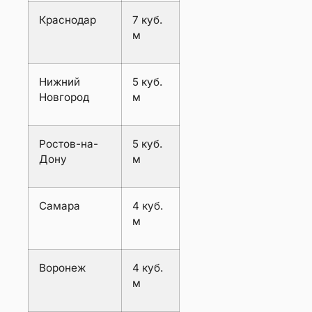
Краснодар
7 куб.
м
Нижний
5 куб.
Новгород
м
Ростов-на-
5 куб.
Дону
м
Самара
4 куб.
м
Воронеж
4 куб.
м