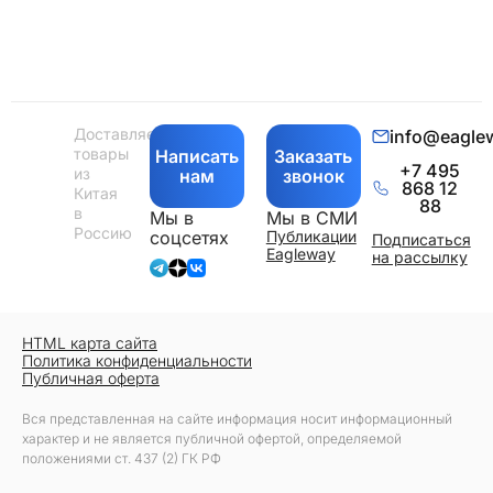
Доставляем
info@eagle
товары
Написать
Заказать
+7 495
из
нам
звонок
868 12
Китая
88
в
Мы в
Мы в СМИ
Россию
соцсетях
Публикации
Подписаться
Eagleway
на рассылку
HTML карта сайта
Политика конфиденциальности
Публичная оферта
Вся представленная на сайте информация носит информационный
характер и не является публичной офертой, определяемой
положениями ст. 437 (2) ГК РФ