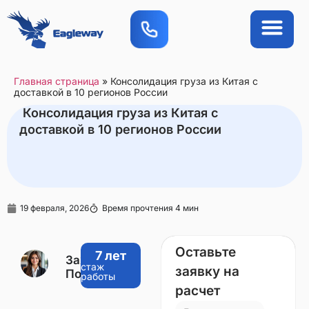
О компан
Вопросы-ответы
Приложение FAQ
Главная страница
»
Консолидация груза из Китая с
доставкой в 10 регионов России
Консолидация груза из Китая с
доставкой в 10 регионов России
19 февраля, 2026
Время прочтения 4 мин
Оставьте
7 лет
Захарова
стаж
заявку на
Полина
работы
расчет