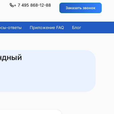
+ 7 495 868-12-88
Заказать звонок
осы-ответы
Приложение FAQ
Блог
андный