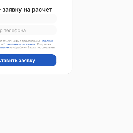
 заявку на расчет
le reCAPTCHA с применением
Политики
и
и
Правилами пользования
. Отправляя
огласие
на обработку Ваших персональных
ставить заявку