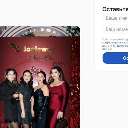
Оставьте
Сайт защищён Goog
конфиденциальност
данные Вы
даете с
данных
О