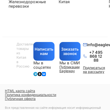
Железнодорожные
Китая
перевозки
Доставляем
info@eagle
товары
Написать
Заказать
+7 495
из
нам
звонок
868 12
Китая
88
в
Мы в
Мы в СМИ
Россию
соцсетях
Публикации
Подписаться
Eagleway
на рассылку
HTML карта сайта
Политика конфиденциальности
Публичная оферта
Вся представленная на сайте информация носит информационный