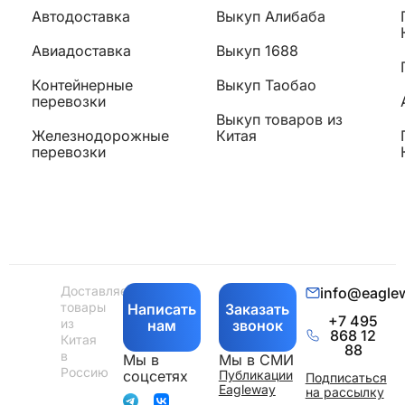
Автодоставка
Выкуп Алибаба
Авиадоставка
Выкуп 1688
Контейнерные
Выкуп Таобао
перевозки
Выкуп товаров из
Железнодорожные
Китая
перевозки
Доставляем
info@eagle
товары
Написать
Заказать
+7 495
из
нам
звонок
868 12
Китая
88
в
Мы в
Мы в СМИ
Россию
соцсетях
Публикации
Подписаться
Eagleway
на рассылку