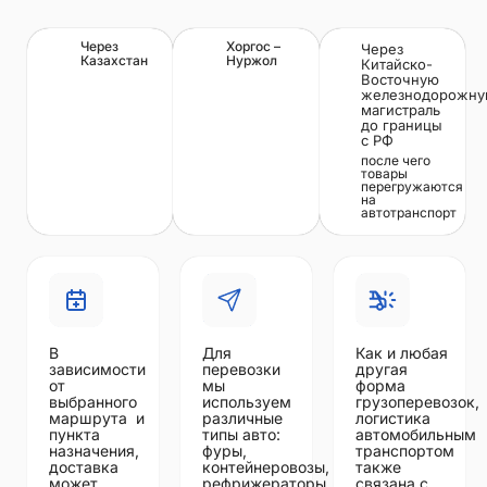
Через
Хоргос –
Через
Казахстан
Нуржол
Китайско-
Восточную
железнодорожн
магистраль
до границы
с РФ
после чего
товары
перегружаются
на
автотранспорт
В
Для
Как и любая
зависимости
перевозки
другая
от
мы
форма
выбранного
используем
грузоперевозок,
маршрута и
различные
логистика
пункта
типы авто:
автомобильным
назначения,
фуры,
транспортом
доставка
контейнеровозы,
также
может
рефрижераторы
связана с