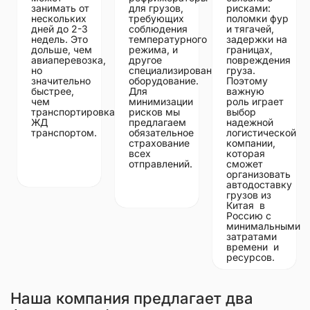
занимать от
для грузов,
рисками:
нескольких
требующих
поломки фур
дней до 2-3
соблюдения
и тягачей,
недель. Это
температурного
задержки на
дольше, чем
режима, и
границах,
авиаперевозка,
другое
повреждения
но
специализированное
груза.
значительно
оборудование.
Поэтому
быстрее,
Для
важную
чем
минимизации
роль играет
транспортировка
рисков мы
выбор
ЖД
предлагаем
надежной
транспортом.
обязательное
логистической
страхование
компании,
всех
которая
отправлений.
сможет
организовать
автодоставку
грузов из
Китая в
Россию с
минимальными
затратами
времени и
ресурсов.
Наша компания предлагает два