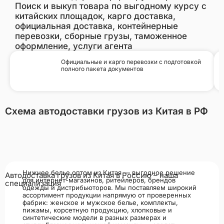
Поиск и выкуп товара по выгодному курсу с
китайских площадок, карго доставка,
официальная доставка, контейнерные
перевозки, сборные грузы, таможенное
оформление, услуги агента
Официальные и карго перевозки с подготовкой
полного пакета документов
Схема автодоставки грузов из Китая в РФ
Нижнее белье оптом из Китая — выгодное решение
Автодоставка грузов из Китая в Россию – наша
для интернет-магазинов, ритейлеров, брендов
специализация
одежды и дистрибьюторов. Мы поставляем широкий
ассортимент продукции напрямую от проверенных
фабрик: женское и мужское белье, комплекты,
пижамы, корсетную продукцию, хлопковые и
синтетические модели в разных размерах и