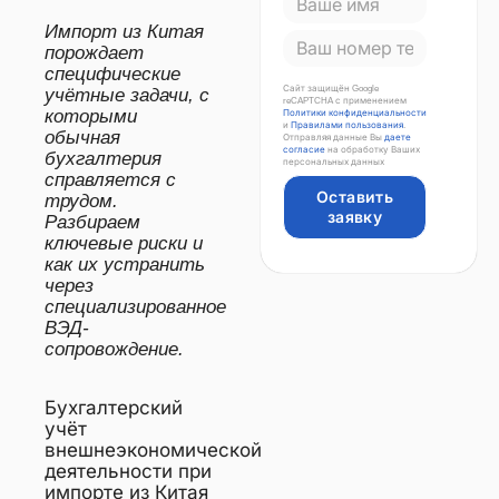
Импорт из Китая
порождает
специфические
Сайт защищён Google
учётные задачи, с
reCAPTCHA с применением
которыми
Политики конфиденциальности
и
Правилами пользования
.
обычная
Отправляя данные Вы
даете
согласие
на обработку Ваших
бухгалтерия
персональных данных
справляется с
Оставить
трудом.
заявку
Разбираем
ключевые риски и
как их устранить
через
специализированное
ВЭД-
сопровождение.
Бухгалтерский
учёт
внешнеэкономической
деятельности при
импорте из Китая