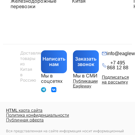
Железнодорожные
Китая
перевозки
Доставляем
info@eagle
товары
Написать
Заказать
+7 495
из
нам
звонок
868 12 88
Китая
в
Мы в
Мы в СМИ
Подписаться
Россию
соцсетях
Публикации
на рассылку
Eagleway
HTML карта сайта
Политика конфиденциальности
Публичная оферта
Вся представленная на сайте информация носит информационный