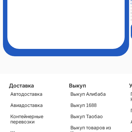
д
с
н
о
п
д
Доставка
Выкуп
Автодоставка
Выкуп Алибаба
Авиадоставка
Выкуп 1688
Контейнерные
Выкуп Таобао
перевозки
Выкуп товаров из