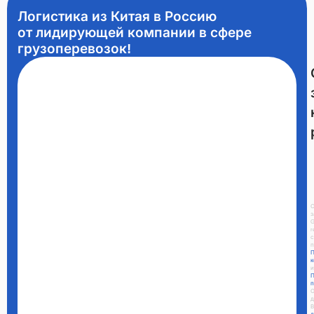
Логистика из Китая в Россию
от лидирующей компании в сфере
грузоперевозок!
С
G
r
с
П
к
и
п
О